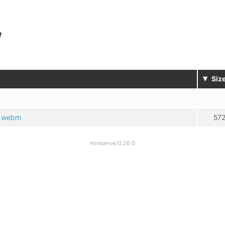
/
▾
Siz
px.webm
57
miniserve/0.26.0