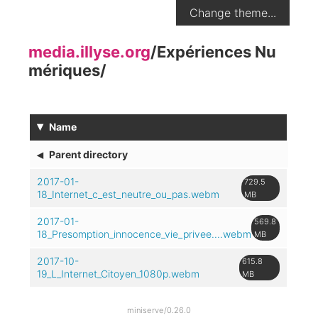
Change theme...
media.illyse.org
/
Expériences Nu
mériques
/
▾
Name
◂
Parent directory
2017-01-
729.5
18_Internet_c_est_neutre_ou_pas.webm
MB
2017-01-
569.8
18_Presomption_innocence_vie_privee....webm
MB
2017-10-
615.8
19_L_Internet_Citoyen_1080p.webm
MB
miniserve/0.26.0